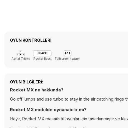
OYUN KONTROLLERI
Aerial Tricks
Rocket Boost
Fullscreen (page)
OYUN BILGILERI:
Rocket MX ne hakkında?
Go off jumps and use turbo to stay in the air catching rings t
Rocket MX mobilde oynanabilir mi?
Hayır, Rocket MX masaüstü oyunlar için tasarlanmıştır ve kla