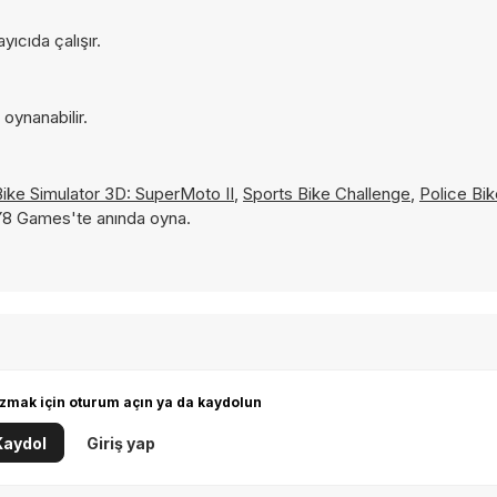
ıcıda çalışır.
oynanabilir.
Bike Simulator 3D: SuperMoto II
,
Sports Bike Challenge
,
Police Bi
 Y8 Games'te anında oyna.
zmak için oturum açın ya da kaydolun
Kaydol
Giriş yap