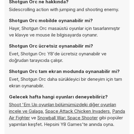
Shotgun Orc ne hakkında?
Sidescrolling action with jumping and shooting enemy.
Shotgun Orc mobilde oynanabilir mi?
Hayır, Shotgun Orc masaüstü oyunlar için tasarlanmıştır
ve klavye ve mouse ile bilgisayarda oynanır.
Shotgun Orc ücretsiz oynanabilir mi?
Evet, Shotgun Orc Y8'de ücretsiz oynanabilir ve
doğrudan tarayıcıda çalışır.
Shotgun Orc tam ekran modunda oynanabilir mi?
Evet, Shotgun Orc daha sürükleyici bir deneyim için tam
ekran oynanabilir.
Gelecek hafta hangi oyunları deneyebiliriz?
Shoot 'Em Up oyunları bölümümüzdeki diğer oyunları
incele ve
Galaga
,
Space Attack Chicken Invaders
,
Panda
Air Fighter
ve
Snowball War: Space Shooter
gibi popüler
yapımları keşfet. Hepsini Y8 Games'te anında oyna.