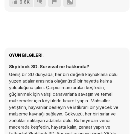
6.6K
OYUN BILGILERI:
Skyblock 3D: Survival ne hakkında?
Geniş bir 3D dünyada, her biri değerli kaynaklarla dolu
yüzen adalar arasında olağanüstü bir hayatta kalma
yolculuğuna çıkın. Çarpıcı manzaraları keşfedin,
güçlenmek için vahşi canavarlarla savaşın ve temel
malzemeler için köylülerle ticaret yapın. Mahsuller
yetiştirin, hayvanlar besleyin ve istikrarlı bir yiyecek ve
malzeme kaynağı sağlayın. Gökyüzü, her biri sırlar ve
zorluklar saklayan adalarla dolu. Bu heyecan verici
macerada keşfedin, hayatta kalın, zanaat yapın ve
fethedin! Skyblock 3D: Survival oyununu şimdi Y8'de