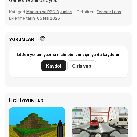
Games'te anında oyna.
Kategori
Macera ve RPG Oyunları
Geliştiren:
Fennec Labs
Eklenme tarihi
05 Nis 2025
YORUMLAR
Lütfen yorum yazmak için oturum açın ya da kaydolun
Kaydol
Giriş yap
İLGILI OYUNLAR