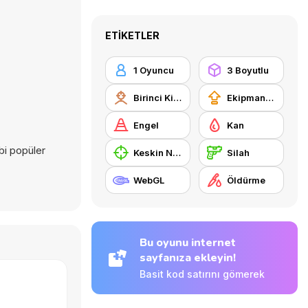
ETIKETLER
1 Oyuncu
3 Boyutlu
Birinci Kişi Nişancı
Ekipman güncellemesi satın alma
Engel
Kan
bi popüler
Keskin Nişancı
Silah
WebGL
Öldürme
Bu oyunu internet
sayfanıza ekleyin!
Basit kod satırını gömerek