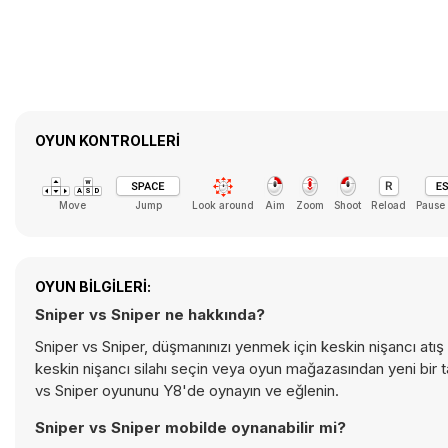
OYUN KONTROLLERI
Move
Jump
Look around
Aim
Zoom
Shoot
Reload
Pause
OYUN BILGILERI:
Sniper vs Sniper ne hakkında?
Sniper vs Sniper, düşmanınızı yenmek için keskin nişancı atış
keskin nişancı silahı seçin veya oyun mağazasından yeni bir tan
vs Sniper oyununu Y8'de oynayın ve eğlenin.
Sniper vs Sniper mobilde oynanabilir mi?