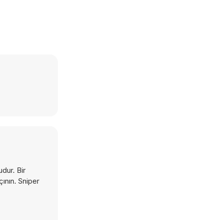
dur. Bir
çının. Sniper