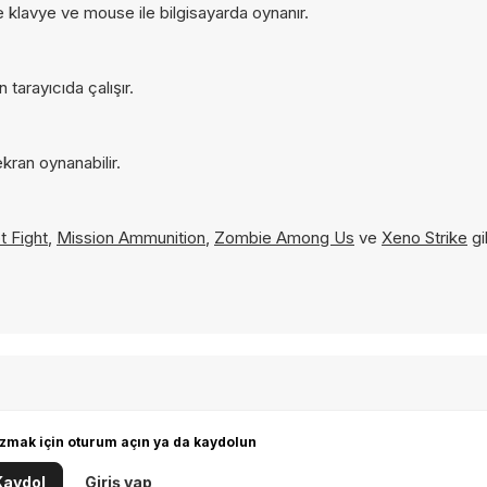
e klavye ve mouse ile bilgisayarda oynanır.
tarayıcıda çalışır.
kran oynanabilir.
t Fight
,
Mission Ammunition
,
Zombie Among Us
ve
Xeno Strike
gi
zmak için oturum açın ya da kaydolun
Kaydol
Giriş yap