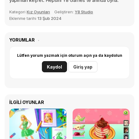
yapımları keşfet. Hepsini Y8 Games'te anında oyna.
Kategori
Kız Oyunları
Geliştiren:
Y8 Studio
Eklenme tarihi
13 Şub 2024
YORUMLAR
Lütfen yorum yazmak için oturum açın ya da kaydolun
Kaydol
Giriş yap
İLGILI OYUNLAR