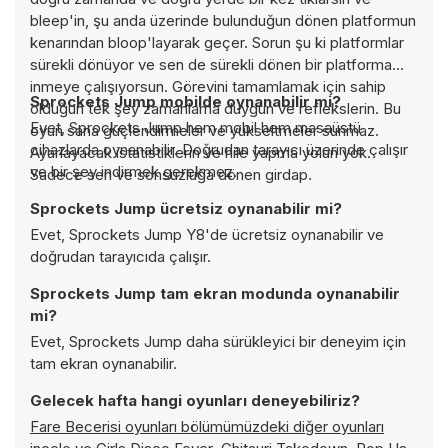
bleep'in, şu anda üzerinde bulunduğun dönen platformun
kenarından bloop'layarak geçer. Sorun şu ki platformlar
sürekli dönüyor ve sen de sürekli dönen bir platforma
inmeye çalışıyorsun. Görevini tamamlamak için sahip
Sprockets Jump mobilde oynanabilir mi?
olduğun tek şey zamanlama duygun ve reflekslerin. Bu
Evet, Sprockets Jump hem mobil hem masaüstü
oyun sana güçlendirmeler ve yükseltmeler sunmaz.
cihazlarda oynanabilir. Doğrudan tarayıcı üzerinde çalışır
Ayarlayacak istatistiklerin ve hile yapma yolun yok.
ve bir şey indirmek gerekmez.
Sadece sen ve sonsuzluğa dönen girdap.
Sprockets Jump ücretsiz oynanabilir mi?
Evet, Sprockets Jump Y8'de ücretsiz oynanabilir ve
doğrudan tarayıcıda çalışır.
Sprockets Jump tam ekran modunda oynanabilir
mi?
Evet, Sprockets Jump daha sürükleyici bir deneyim için
tam ekran oynanabilir.
Gelecek hafta hangi oyunları deneyebiliriz?
Fare Becerisi oyunları bölümümüzdeki diğer oyunları