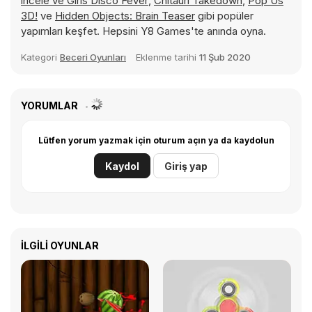
incele ve
Girls Disco Fever
,
Chitauri Takedown
,
Pop Us
3D!
ve
Hidden Objects: Brain Teaser
gibi popüler
yapımları keşfet. Hepsini Y8 Games'te anında oyna.
Kategori
Beceri Oyunları
Eklenme tarihi
11 Şub 2020
YORUMLAR
Lütfen yorum yazmak için oturum açın ya da kaydolun
Kaydol
Giriş yap
İLGILI OYUNLAR