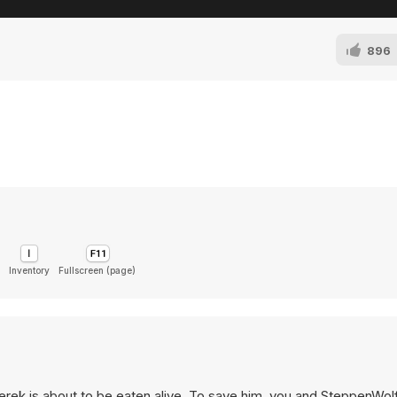
896
Inventory
Fullscreen (page)
rek is about to be eaten alive. To save him, you and SteppenWol