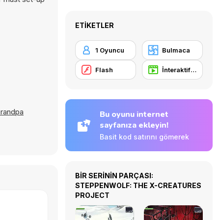
ETIKETLER
1 Oyuncu
Bulmaca
Flash
İnteraktif Kurgu
Grandpa
Bu oyunu internet
sayfanıza ekleyin!
Basit kod satırını gömerek
BİR SERİNİN PARÇASI:
STEPPENWOLF: THE X-CREATURES
PROJECT