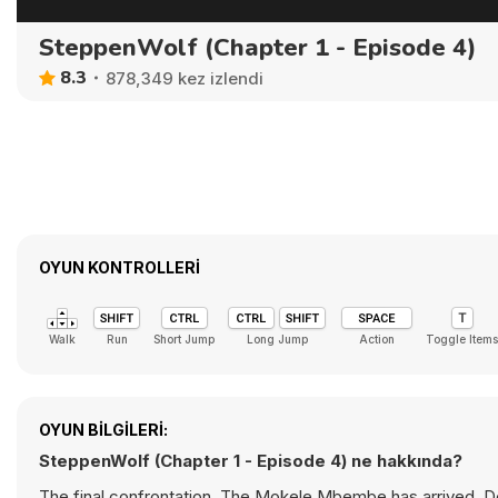
SteppenWolf (Chapter 1 - Episode 4)
8.3
878,349 kez izlendi
OYUN KONTROLLERI
Walk
Run
Short Jump
Long Jump
Action
Toggle Items
OYUN BILGILERI:
SteppenWolf (Chapter 1 - Episode 4) ne hakkında?
The final confrontation. The Mokele Mbembe has arrived. De