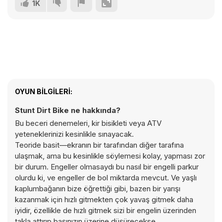
1K
OYUN BILGILERI:
Stunt Dirt Bike ne hakkında?
Bu beceri denemeleri, kir bisikleti veya ATV
yeteneklerinizi kesinlikle sınayacak.
Teoride basit—ekranın bir tarafından diğer tarafına
ulaşmak, ama bu kesinlikle söylemesi kolay, yapması zor
bir durum. Engeller olmasaydı bu nasıl bir engelli parkur
olurdu ki, ve engeller de bol miktarda mevcut. Ve yaşlı
kaplumbağanın bize öğrettiği gibi, bazen bir yarışı
kazanmak için hızlı gitmekten çok yavaş gitmek daha
iyidir, özellikle de hızlı gitmek sizi bir engelin üzerinden
takla attırıp başınızın üzerine düşürecekse.