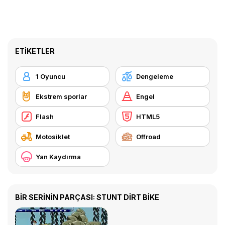
ETIKETLER
1 Oyuncu
Dengeleme
Ekstrem sporlar
Engel
Flash
HTML5
Motosiklet
Offroad
Yan Kaydırma
BİR SERİNİN PARÇASI: STUNT DIRT BIKE