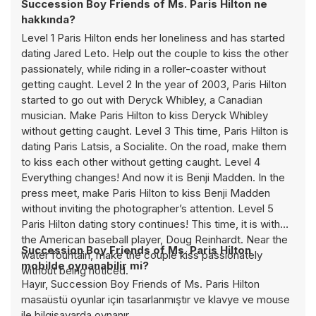
Succession Boy Friends of Ms. Paris Hilton ne
hakkında?
Level 1 Paris Hilton ends her loneliness and has started
dating Jared Leto. Help out the couple to kiss the other
passionately, while riding in a roller-coaster without
getting caught. Level 2 In the year of 2003, Paris Hilton
started to go out with Deryck Whibley, a Canadian
musician. Make Paris Hilton to kiss Deryck Whibley
without getting caught. Level 3 This time, Paris Hilton is
dating Paris Latsis, a Socialite. On the road, make them
to kiss each other without getting caught. Level 4
Everything changes! And now it is Benji Madden. In the
press meet, make Paris Hilton to kiss Benji Madden
without inviting the photographer’s attention. Level 5
Paris Hilton dating story continues! This time, it is with
the American baseball player, Doug Reinhardt. Near the
Succession Boy Friends of Ms. Paris Hilton
water fountain, make the couple kiss passionately
mobilde oynanabilir mi?
without being noticed.
Hayır, Succession Boy Friends of Ms. Paris Hilton
masaüstü oyunlar için tasarlanmıştır ve klavye ve mouse
ile bilgisayarda oynanır.