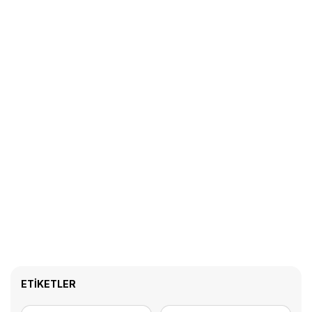
ETIKETLER