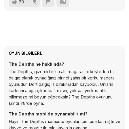
79
OYUN BILGILERI:
The Depths ne hakkında?
The Depths, gizemli bir su altı mağarasını keşfeden bir
dalgıç olarak oynadığınız birinci şahıs bir korku macera
oyunudur. Dört dalgıç iz bırakmadan kayboldu. Onların
kaderini açığa çıkaracak mısın, yoksa aynı karanlık
bilinmeze mi boyun eğeceksin? The Depths oyununu
şimdi Y8'de oyna.
The Depths mobilde oynanabilir mi?
Hayır, The Depths masaüstü oyunlar için tasarlanmıştır ve
klavye ve mouse ile bilgisayarda oynanır.