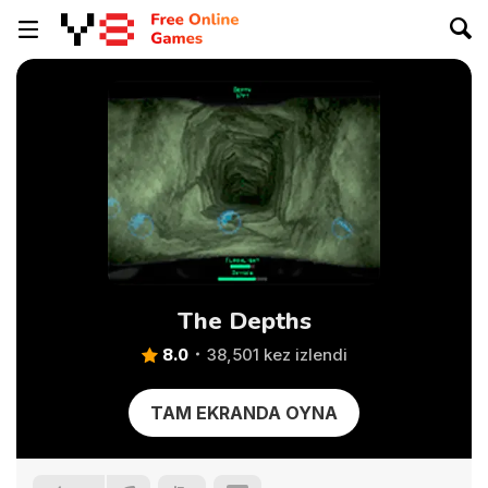
The Depths
8.0
38,501 kez izlendi
TAM EKRANDA OYNA