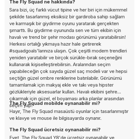
The Fly Squad ne hakkında?
Sara bizi, üç farklı vücut tipine ve her biri için mükemmel
şekilde tasarlanmış eksiksiz bir gardıroba sahip sağlam
ve karmaşık bir giydirme oyunu yaratarak gerçekten
şımarttı. Bu giydirme oyununda sen ve tüm ekibin için
havalı ve trend bir şehir modası görünümü yaratabilirsin!
Herkesi ortalığı yıkmaya hazır hale getirerek
#squadgoals'larınıza ulaşın. Çok çeşitli modern trendleri
yeniden yaratabilir ve birçok sürükle-bırak seçeneğini
kullanarak kişiselleştirebilirsin. Aralarından seçim
yapabileceğin çok sayıda güzel saç modeli var ve hepsi
seçtiğin güzel ombre renklerine batırılabilir. Görünümü
tamamlamak için makyaj ekle ve takı veya hipster
gözlükleriyle aksesuarlar kullan. Havalı ekibini şehre
çıkarmak için güzel, el boyaması arka planlar arasından
The Fly Squad mobilde oynanabilir mi?
seçim yap!
Hayır, The Fly Squad masaüstü oyunlar için tasarlanmıştır
ve klavye ve mouse ile bilgisayarda oynanır.
The Fly Squad ücretsiz oynanabilir mi?
Evet, The Fly Squad Y8'de ücretsiz oynanabilir ve