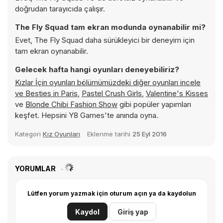
doğrudan tarayıcıda çalışır.
The Fly Squad tam ekran modunda oynanabilir mi?
Evet, The Fly Squad daha sürükleyici bir deneyim için
tam ekran oynanabilir.
Gelecek hafta hangi oyunları deneyebiliriz?
Kızlar İçin oyunları bölümümüzdeki diğer oyunları incele
ve
Besties in Paris
,
Pastel Crush Girls
,
Valentine's Kisses
ve
Blonde Chibi Fashion Show
gibi popüler yapımları
keşfet. Hepsini Y8 Games'te anında oyna.
Kategori
Kız Oyunları
Eklenme tarihi
25 Eyl 2016
YORUMLAR
Lütfen yorum yazmak için oturum açın ya da kaydolun
Kaydol
Giriş yap