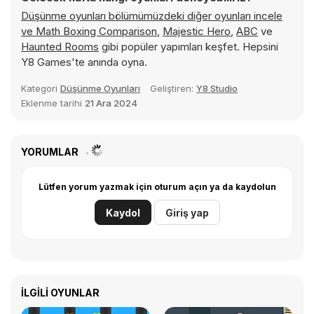
Düşünme oyunları bölümümüzdeki diğer oyunları incele
ve
Math Boxing Comparison
,
Majestic Hero
,
ABC
ve
Haunted Rooms
gibi popüler yapımları keşfet. Hepsini
Y8 Games'te anında oyna.
Kategori
Düşünme Oyunları
Geliştiren:
Y8 Studio
Eklenme tarihi
21 Ara 2024
YORUMLAR
Lütfen yorum yazmak için oturum açın ya da kaydolun
Kaydol
Giriş yap
İLGILI OYUNLAR