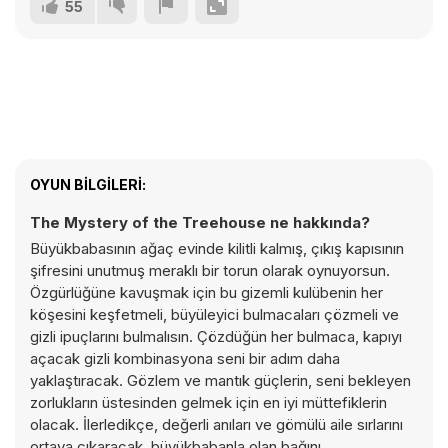
55
OYUN BILGILERI:
The Mystery of the Treehouse ne hakkında?
Büyükbabasının ağaç evinde kilitli kalmış, çıkış kapısının
şifresini unutmuş meraklı bir torun olarak oynuyorsun.
Özgürlüğüne kavuşmak için bu gizemli kulübenin her
köşesini keşfetmeli, büyüleyici bulmacaları çözmeli ve
gizli ipuçlarını bulmalısın. Çözdüğün her bulmaca, kapıyı
açacak gizli kombinasyona seni bir adım daha
yaklaştıracak. Gözlem ve mantık güçlerin, seni bekleyen
zorlukların üstesinden gelmek için en iyi müttefiklerin
olacak. İlerledikçe, değerli anıları ve gömülü aile sırlarını
ortaya çıkaracak, büyükbabanla olan bağını