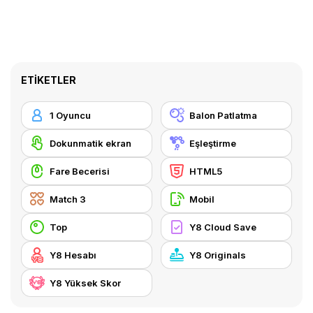
ETIKETLER
1 Oyuncu
Balon Patlatma
Dokunmatik ekran
Eşleştirme
Fare Becerisi
HTML5
Match 3
Mobil
Top
Y8 Cloud Save
Y8 Hesabı
Y8 Originals
Y8 Yüksek Skor