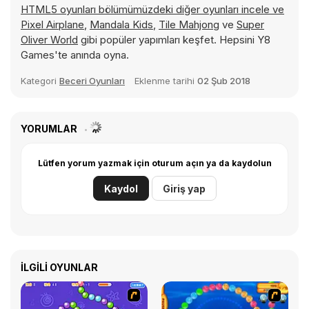
HTML5 oyunları bölümümüzdeki diğer oyunları incele ve
Pixel Airplane
,
Mandala Kids
,
Tile Mahjong
ve
Super
Oliver World
gibi popüler yapımları keşfet. Hepsini Y8
Games'te anında oyna.
Kategori
Beceri Oyunları
Eklenme tarihi
02 Şub 2018
YORUMLAR
Lütfen yorum yazmak için oturum açın ya da kaydolun
Kaydol
Giriş yap
İLGILI OYUNLAR