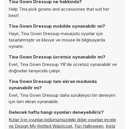
Tina Gown Dressup ne hakkında?
Help Tina pick gowns and accessories that suit her
best!
Tina Gown Dressup mobilde oynanabilir mi?
Hayır, Tina Gown Dressup masaüstü oyunlar için
tasarlanmıştır ve klavye ve mouse ile bilgisayarda
oynanır.
Tina Gown Dressup ücretsiz oynanabilir mi?
Evet, Tina Gown Dressup Y8'de ücretsiz oynanabilir ve
doğrudan tarayıcıda çalışır.
Tina Gown Dressup tam ekran modunda
oynanabilir mi?
Evet, Tina Gown Dressup daha sürükleyici bir deneyim
için tam ekran oynanabilir.
Gelecek hafta hangi oyunları deneyebiliriz?
Kızlar İçin oyunları bölümümüzdeki diğer oyunları incele
ve
Design My Knitted Waistcoat
,
Fun Halloween
,
Insta