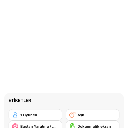
ETIKETLER
1 Oyuncu
Aşk
Baştan Yaratma / Makyaj
Dokunmatik ekran