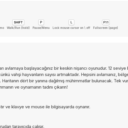
mmo
Walk/Run (hold)
Pause/Menu
Lock mouse cursor on \ off
Fullscreen (page)
arı avlamaya başlayacağınız bir keskin nişancı oyunudur. 12 seviye
ünkü vahşi hayvanların sayısı artmaktadır. Hepsini avlamanız, bölg
 Haritanın dört bir yanına dağılmış mühimmatlar bulunacak. Tek vu
nmanın ve oynamanın tadını çıkarın!
tır ve klavye ve mouse ile bilgisayarda oynanır.
udan tarayıcıda çalışır.