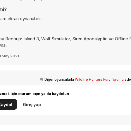
mi?
tam ekran oynanabilir.
my Recoup: Island 3
,
Wolf Simulator
,
Siren Apocalyptic
ve
Offline
yna.
1 May 2021
Diğer oyuncularla
Wildlife Hunters Fury forumu
adr
zmak için oturum açın ya da kaydolun
Kaydol
Giriş yap