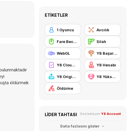
ETIKETLER
1 Oyuncu
Avcılık
Fare Becerisi
Silah
WebGL
Y8 Başarımları
Y8 Cloud Save
Y8 Hesabı
 bulunmaktadır
eyi
Y8 Originals
Y8 Yüksek Skor
ruşta öldürmek
Öldürme
Destekleyen
Y8 Account
LIDER TAHTASI
Daha fazlasını göster