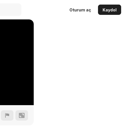
Oturum aç
Kaydol