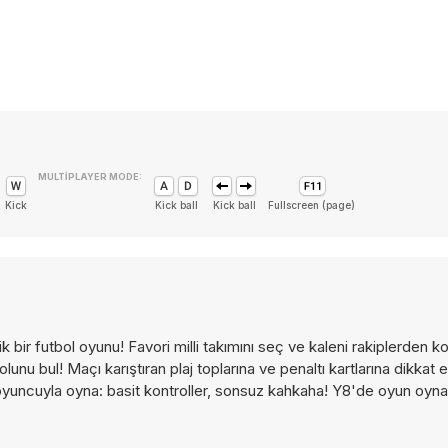
MULTIPLAYER MODE:
Kick
Kick ball
Kick ball
Fullscreen (page)
r futbol oyunu! Favori milli takımını seç ve kaleni rakiplerden ko
lunu bul! Maçı karıştıran plaj toplarına ve penaltı kartlarına dikkat 
4 oyuncuyla oyna: basit kontroller, sonsuz kahkaha! Y8'de oyun oyn