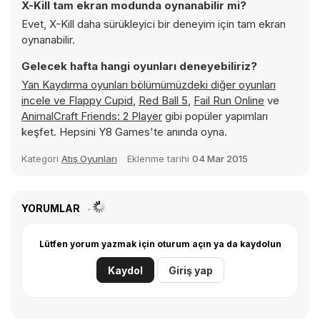
X-Kill tam ekran modunda oynanabilir mi?
Evet, X-Kill daha sürükleyici bir deneyim için tam ekran
oynanabilir.
Gelecek hafta hangi oyunları deneyebiliriz?
Yan Kaydırma oyunları bölümümüzdeki diğer oyunları
incele ve
Flappy Cupid
,
Red Ball 5
,
Fail Run Online
ve
AnimalCraft Friends: 2 Player
gibi popüler yapımları
keşfet. Hepsini Y8 Games'te anında oyna.
Kategori
Atış Oyunları
Eklenme tarihi
04 Mar 2015
YORUMLAR
Lütfen yorum yazmak için oturum açın ya da kaydolun
Kaydol
Giriş yap