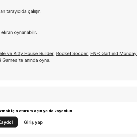
n tarayıcıda çalışır.
 ekran oynanabilir.
cele ve
Kitty House Builder
,
Rocket Soccer
,
FNF: Garfield Monday 
Y8 Games'te anında oyna.
zmak için oturum açın ya da kaydolun
Kaydol
Giriş yap