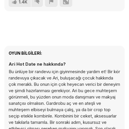
1.4K
OYUN BILGILERI:
Ari Hot Date ne hakkında?
Bu ünlüye bir randevu için giyinmesinde yardım et! Bir kör
randevuya çıkacak ve Ari, buluşacağı çocuk hakkında
çok meraklı. Bu onun için çok heyecan verici bir deneyim
ve şimdi hazırlanması gerekiyor. Ari bu gece muhteşem
görünmeli, bu yüzden onun moda danışmanı ve makyaj
sanatçısı olmalısın. Gardırobu aç ve en ateşli ve
muhteşem elbiseyi bulmaya çalış, ya da bir crop top
seçip etekle kombinle. Kombinini bir ceket, aksesuarlar
ve takılarla tamamla. Bir sonraki adım, kusursuz ve
etkileyici olması gereken makyajını yapmak. Son olarak,