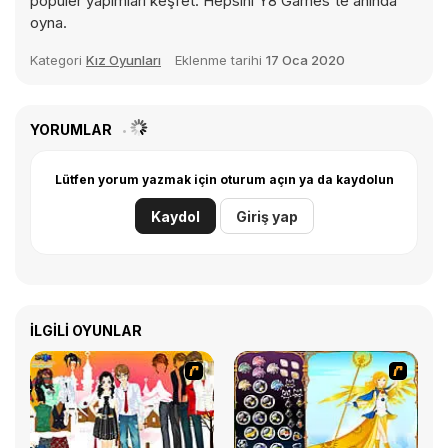
popüler yapımları keşfet. Hepsini Y8 Games'te anında
oyna.
Kategori
Kız Oyunları
Eklenme tarihi
17 Oca 2020
YORUMLAR
Lütfen yorum yazmak için oturum açın ya da kaydolun
Kaydol
Giriş yap
İLGILI OYUNLAR