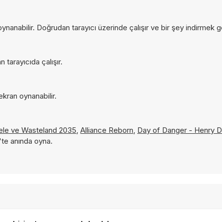
nanabilir. Doğrudan tarayıcı üzerinde çalışır ve bir şey indirmek
tarayıcıda çalışır.
ekran oynanabilir.
cele ve
Wasteland 2035
,
Alliance Reborn
,
Day of Danger - Henry 
'te anında oyna.