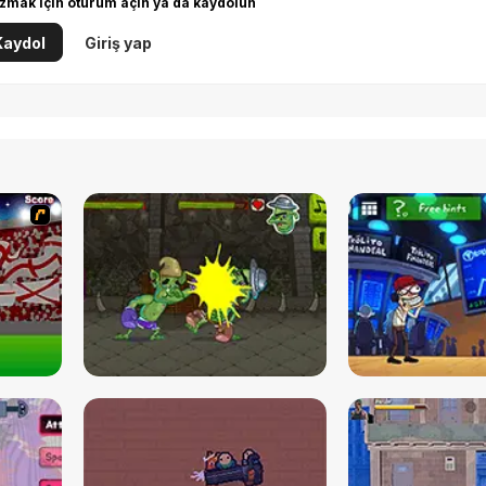
zmak için oturum açın ya da kaydolun
Kaydol
Giriş yap