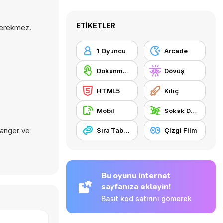
ETIKETLER
 gerekmez.
1 Oyuncu
Arcade
Dokunmatik ekran
Dövüş
HTML5
Kılıç
Mobil
Sokak Dövüşü
Danger
ve
Sıra Tabanlı
Çizgi Film
Bu oyunu internet
sayfanıza ekleyin!
Basit kod satırını gömerek