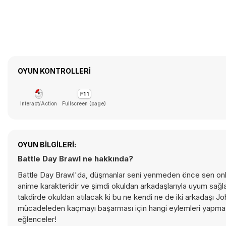
OYUN KONTROLLERI
Interact/Action
Fullscreen (page)
OYUN BILGILERI:
Battle Day Brawl ne hakkında?
Battle Day Brawl'da, düşmanlar seni yenmeden önce sen onları 
anime karakteridir ve şimdi okuldan arkadaşlarıyla uyum sağla
takdirde okuldan atılacak ki bu ne kendi ne de iki arkadaşı J
mücadeleden kaçmayı başarması için hangi eylemleri yapması
eğlenceler!