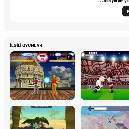
Lütfen yorum ya
İLGILI OYUNLAR