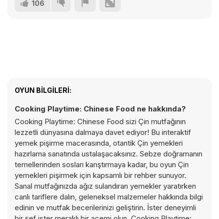
106
OYUN BILGILERI:
Cooking Playtime: Chinese Food ne hakkında?
Cooking Playtime: Chinese Food sizi Çin mutfağının
lezzetli dünyasına dalmaya davet ediyor! Bu interaktif
yemek pişirme macerasında, otantik Çin yemekleri
hazırlama sanatında ustalaşacaksınız. Sebze doğramanın
temellerinden sosları karıştırmaya kadar, bu oyun Çin
yemekleri pişirmek için kapsamlı bir rehber sunuyor.
Sanal mutfağınızda ağız sulandıran yemekler yaratırken
canlı tariflere dalın, geleneksel malzemeler hakkında bilgi
edinin ve mutfak becerilerinizi geliştirin. İster deneyimli
bir şef ister meraklı bir acemi olun, Cooking Playtime: