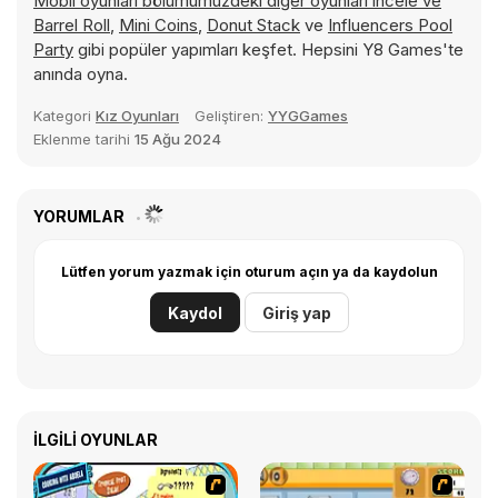
Mobil oyunları bölümümüzdeki diğer oyunları incele ve
Barrel Roll
,
Mini Coins
,
Donut Stack
ve
Influencers Pool
Party
gibi popüler yapımları keşfet. Hepsini Y8 Games'te
anında oyna.
Kategori
Kız Oyunları
Geliştiren:
YYGGames
Eklenme tarihi
15 Ağu 2024
YORUMLAR
Lütfen yorum yazmak için oturum açın ya da kaydolun
Kaydol
Giriş yap
İLGILI OYUNLAR