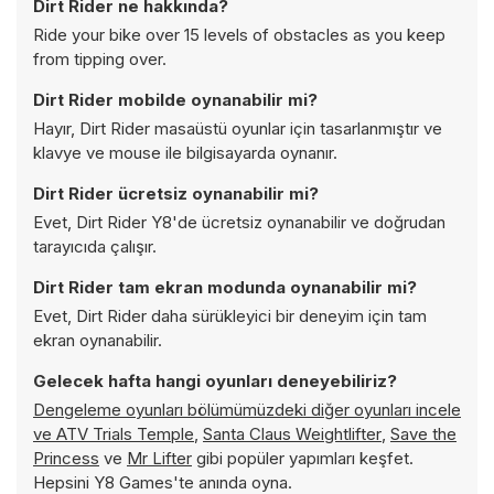
Dirt Rider ne hakkında?
Ride your bike over 15 levels of obstacles as you keep
from tipping over.
Dirt Rider mobilde oynanabilir mi?
Hayır, Dirt Rider masaüstü oyunlar için tasarlanmıştır ve
klavye ve mouse ile bilgisayarda oynanır.
Dirt Rider ücretsiz oynanabilir mi?
Evet, Dirt Rider Y8'de ücretsiz oynanabilir ve doğrudan
tarayıcıda çalışır.
Dirt Rider tam ekran modunda oynanabilir mi?
Evet, Dirt Rider daha sürükleyici bir deneyim için tam
ekran oynanabilir.
Gelecek hafta hangi oyunları deneyebiliriz?
Dengeleme oyunları bölümümüzdeki diğer oyunları incele
ve
ATV Trials Temple
,
Santa Claus Weightlifter
,
Save the
Princess
ve
Mr Lifter
gibi popüler yapımları keşfet.
Hepsini Y8 Games'te anında oyna.