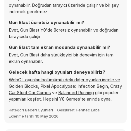
oynanabilir. Doğrudan tarayıcı üzerinde çalışır ve bir şey
indirmek gerekmez.
Gun Blast ücretsiz oynanabilir mi?
Evet, Gun Blast Y8'de ücretsiz oynanabilir ve doğrudan
tarayıcıda çalışır.
Gun Blast tam ekran modunda oynanabilir mi?
Evet, Gun Blast daha sürükleyici bir deneyim için tam
ekran oynanabilir.
Gelecek hafta hangi oyunları deneyebiliriz?
WebGL oyunları bölümümüzdeki diğer oyunları incele ve
Golden Blocks
,
Pixel Apocalypse: Infection Begin
,
Crazy
Car Stunt Car Games
ve
Balanced Running
gibi popüler
yapımları keşfet. Hepsini Y8 Games'te anında oyna.
Kategori
Beceri Oyunları
Geliştiren:
Fennec Labs
Eklenme tarihi
10 May 2026