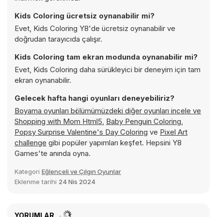
Kids Coloring ücretsiz oynanabilir mi?
Evet, Kids Coloring Y8'de ücretsiz oynanabilir ve
doğrudan tarayıcıda çalışır.
Kids Coloring tam ekran modunda oynanabilir mi?
Evet, Kids Coloring daha sürükleyici bir deneyim için tam
ekran oynanabilir.
Gelecek hafta hangi oyunları deneyebiliriz?
Boyama oyunları bölümümüzdeki diğer oyunları incele ve
Shopping with Mom Html5
,
Baby Penguin Coloring
,
Popsy Surprise Valentine's Day Coloring
ve
Pixel Art
challenge
gibi popüler yapımları keşfet. Hepsini Y8
Games'te anında oyna.
Kategori
Eğlenceli ve Çılgın Oyunlar
Eklenme tarihi
24 Nis 2024
YORUMLAR