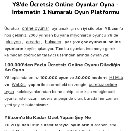
Y8'de Ücretsiz Online Oyunlar Oyna -
İnternetin 1 Numaralı Oyun Platformu
online oyunlar
Ücretsiz
oynamak için en iyi site olan
Y8.com
'a
hoş geldiniz. 2006 yılından bu yana milyonlarca oyuncu Y8'de
aksiyon
arcade
bulmaca
,
,
,
yarış ve çok oyunculu online
oyunların
keyfini çıkarıyor. Tüm bu oyunlar, indirmeye gerek
kalmadan doğrudan tarayıcı üzerinden anında oynanıyor.
100.000'den Fazla Ücretsiz Online Oyunu Dilediğin
An Oyna
HTML5
Y8 toplamda en az
100.000 oyun
ve
30.000 modern
WebGL
ücretsiz online
ve
yapım
ile internetteki en zengin
oyun
koleksiyonlarından birine sahip. İster kısa ve eğlenceli
oyunlar ister uzun maceralar peşinde olun; burada her zaman
yeni şeyler bulacaksınız.
Y8.com'u Bu Kadar Özel Yapan Şey Ne
Y8
20 yıldan
uzun süredir
tarayıcı oyunlarının
aranan ismi.