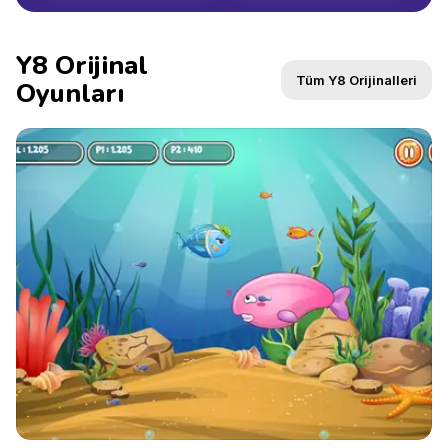
Y8 Orijinal
Tüm Y8 Orijinalleri
Oyunları