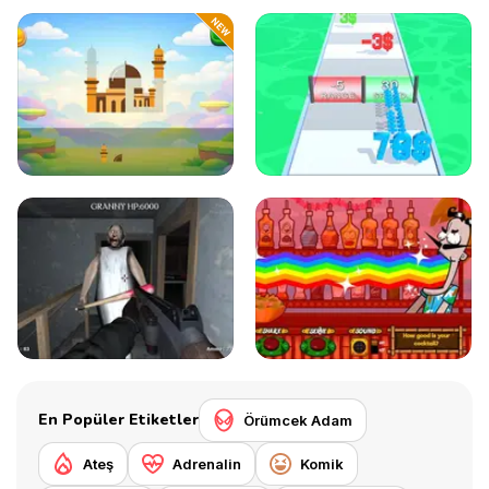
En Popüler Etiketler
Örümcek Adam
Ateş
Adrenalin
Komik