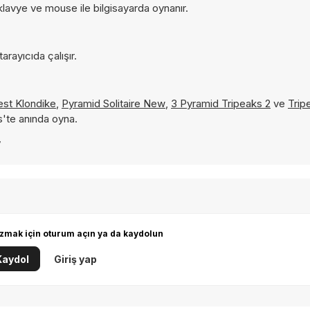
klavye ve mouse ile bilgisayarda oynanır.
rayıcıda çalışır.
st Klondike
,
Pyramid Solitaire New
,
3 Pyramid Tripeaks 2
ve
Tripe
s'te anında oyna.
7
zmak için oturum açın ya da kaydolun
Kaydol
Giriş yap