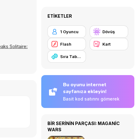
ETIKETLER
1 Oyuncu
Dövüş
Flash
Kart
aks Solitaire:
Sıra Tabanlı
Bu oyunu internet
sayfanıza ekleyin!
Basit kod satırını gömerek
BİR SERİNİN PARÇASI: MAGANIC
WARS