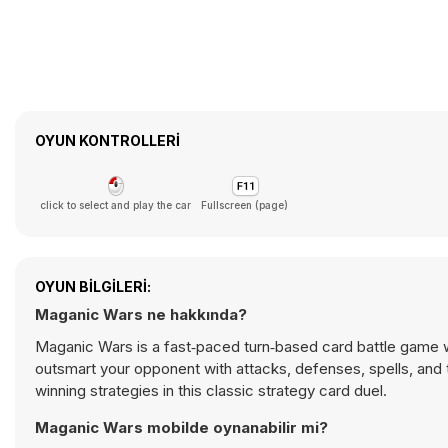
OYUN KONTROLLERI
click to select and play the car
Fullscreen (page)
OYUN BILGILERI:
Maganic Wars ne hakkında?
Maganic Wars is a fast‑paced turn‑based card battle game w
outsmart your opponent with attacks, defenses, spells, an
winning strategies in this classic strategy card duel.
Maganic Wars mobilde oynanabilir mi?