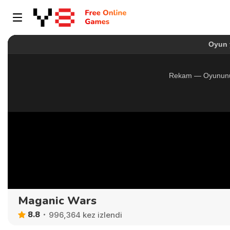
Maganic Wars
8.8
996,364 kez izlendi