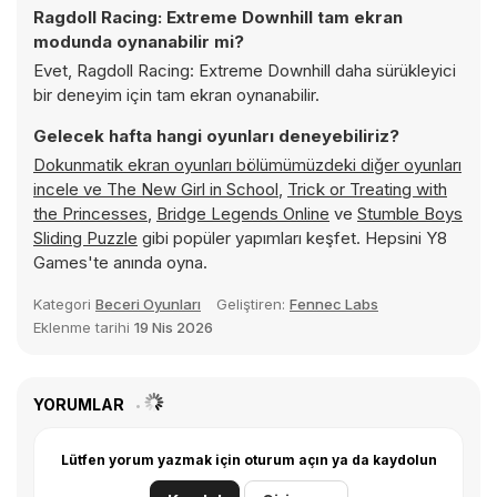
Ragdoll Racing: Extreme Downhill tam ekran
modunda oynanabilir mi?
Evet, Ragdoll Racing: Extreme Downhill daha sürükleyici
bir deneyim için tam ekran oynanabilir.
Gelecek hafta hangi oyunları deneyebiliriz?
Dokunmatik ekran oyunları bölümümüzdeki diğer oyunları
incele ve
The New Girl in School
,
Trick or Treating with
the Princesses
,
Bridge Legends Online
ve
Stumble Boys
Sliding Puzzle
gibi popüler yapımları keşfet. Hepsini Y8
Games'te anında oyna.
Kategori
Beceri Oyunları
Geliştiren:
Fennec Labs
Eklenme tarihi
19 Nis 2026
YORUMLAR
Lütfen yorum yazmak için oturum açın ya da kaydolun