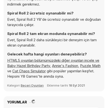
indirmek gerekmez.
Spiral Roll 2 ücretsiz oynanabilir mi?
Evet, Spiral Roll 2 Y8'de ücretsiz oynanabilir ve doğrudan
tarayıcıda çalışır.
Spiral Roll 2 tam ekran modunda oynanabilir mi?
Evet, Spiral Roll 2 daha sürükleyici bir deneyim için tam
ekran oynanabilir.
Gelecek hafta hangi oyunları deneyebiliriz?
HTML5 oyunları bölümümüzdeki diğer oyunları incele ve
Baby Hazel Birthday Party
,
Annie's Fashion
,
Puzzle Math
ve
Cat Chaos Simulator
gibi popüler yapımları keşfet.
Hepsini Y8 Games'te anında oyna.
Kategori
Beceri Oyunları
Eklenme tarihi
18 Eyl 2021
YORUMLAR