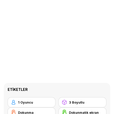
ETIKETLER
1 Oyuncu
3 Boyutlu
Dokunma
Dokunmatik ekran