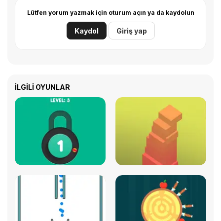
Lütfen yorum yazmak için oturum açın ya da kaydolun
Kaydol
Giriş yap
İLGILI OYUNLAR