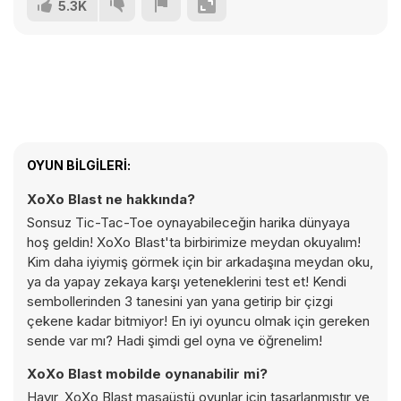
5.3K
OYUN BILGILERI:
XoXo Blast ne hakkında?
Sonsuz Tic-Tac-Toe oynayabileceğin harika dünyaya
hoş geldin! XoXo Blast'ta birbirimize meydan okuyalım!
Kim daha iyiymiş görmek için bir arkadaşına meydan oku,
ya da yapay zekaya karşı yeteneklerini test et! Kendi
sembollerinden 3 tanesini yan yana getirip bir çizgi
çekene kadar bitmiyor! En iyi oyuncu olmak için gereken
sende var mı? Hadi şimdi gel oyna ve öğrenelim!
XoXo Blast mobilde oynanabilir mi?
Hayır, XoXo Blast masaüstü oyunlar için tasarlanmıştır ve