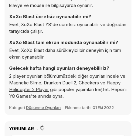
klavye ve mouse ile bilgisayarda oynanır.
XoXo Blast ücretsiz oynanabilir mi?
Evet, XoXo Blast Y8'de ücretsiz oynanabilir ve doğrudan
tarayıcıda çalışır.
XoXo Blast tam ekran modunda oynanabilir mi?
Evet, XoXo Blast daha sürükleyici bir deneyim için tam
ekran oynanabilir.
Gelecek hafta hangi oyunları deneyebiliriz?
2 player oyunları bölümümüzdeki diğer oyunları incele ve
Magnetic Slime
,
Drunken Duell 2
,
Checkers
ve
Flappy
Helicopter 2 Player
gibi popüler yapımları keşfet. Hepsini
Y8 Games'te anında oyna.
Kategori
Düşünme Oyunları
Eklenme tarihi
01 Eki 2022
YORUMLAR