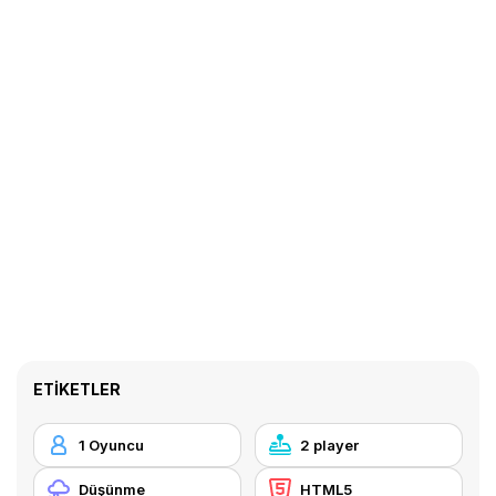
ETIKETLER
1 Oyuncu
2 player
Düşünme
HTML5