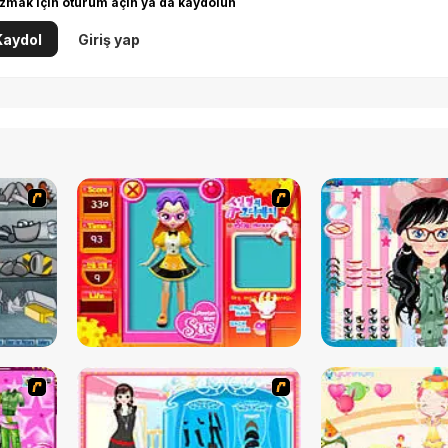
zmak için oturum açın ya da kaydolun
Kaydol
Giriş yap