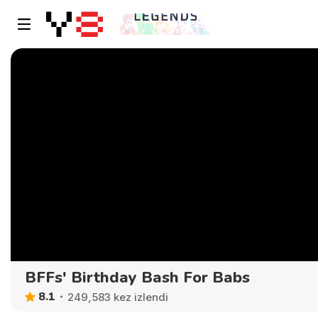
BFFs' Birthday Bash For Babs
8.1
249,583 kez izlendi