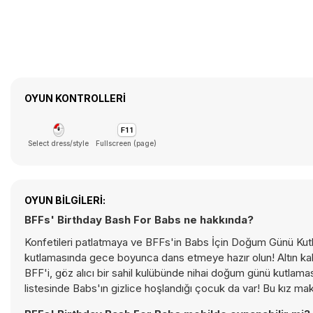
OYUN KONTROLLERI
Select dress/style
Fullscreen (page)
OYUN BILGILERI:
BFFs' Birthday Bash For Babs ne hakkında?
Konfetileri patlatmaya ve BFFs'in Babs İçin Doğum Günü Kutla
kutlamasında gece boyunca dans etmeye hazır olun! Altın kalp
BFF'i, göz alıcı bir sahil kulübünde nihai doğum günü kutlama
listesinde Babs'ın gizlice hoşlandığı çocuk da var! Bu kız 