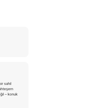
r sahil
 muhteşem
ğil – konuk