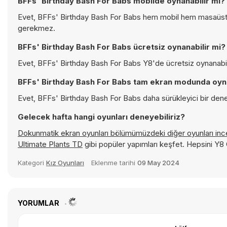
BFFs' Birthday Bash For Babs mobilde oynanabilir mi?
Evet, BFFs' Birthday Bash For Babs hem mobil hem masaüstü c
gerekmez.
BFFs' Birthday Bash For Babs ücretsiz oynanabilir mi?
Evet, BFFs' Birthday Bash For Babs Y8'de ücretsiz oynanabili
BFFs' Birthday Bash For Babs tam ekran modunda oyna
Evet, BFFs' Birthday Bash For Babs daha sürükleyici bir dene
Gelecek hafta hangi oyunları deneyebiliriz?
Dokunmatik ekran oyunları bölümümüzdeki diğer oyunları in
Ultimate Plants TD
gibi popüler yapımları keşfet. Hepsini Y
Kategori
Kız Oyunları
Eklenme tarihi
09 May 2024
YORUMLAR