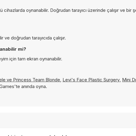
ihazlarda oynanabilir. Doğrudan tarayıcı üzerinde çalışır ve bir 
r ve doğrudan tarayıcıda çalışır.
nabilir mi?
yim için tam ekran oynanabilir.
cele ve
Princess Team Blonde
,
Levi's Face Plastic Surgery
,
Mini D
8 Games'te anında oyna.