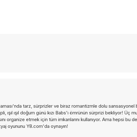
ması'nda tarz, sürprizler ve biraz romantizmle dolu sansasyonel bi
li, ışıl ışıl doğum günü kızı Babs'ı ömrünün sürprizi bekliyor! Üç
sını organize etmek için tüm imkanlarını kullanıyor. Ama hepsi bu de
makyaj oyununu Y8.com'da oynayın!