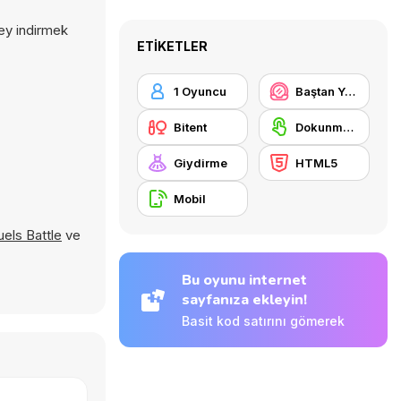
şey indirmek
ETIKETLER
1 Oyuncu
Baştan Yaratma / Makyaj
Bitent
Dokunmatik ekran
Giydirme
HTML5
Mobil
uels Battle
ve
Bu oyunu internet
sayfanıza ekleyin!
Basit kod satırını gömerek